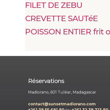
FILET DE ZEBU
CREVETTE SAUTéE
POISSON ENTIER frit ou
Réservations
Madiorano, 601 Tuléar, Madagascar
contact@sunsetmadiorano.com
+261 38 55 691 80‬‬
ou
+261 32 39 713 80‬