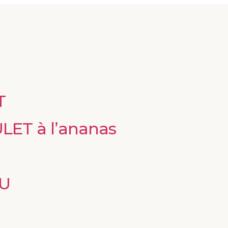
T
ET à l’ananas
U