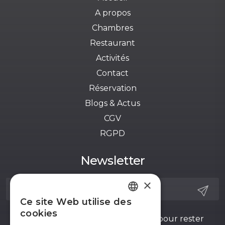
A propos
Chambres
Restaurant
Activités
Contact
Réservation
Blogs & Actus
CGV
RGPD
Newsletter
×
Ce site Web utilise des
FRENCH
cookies
Inscrivez-vous à notre newsletter pour rester
ENGLISH