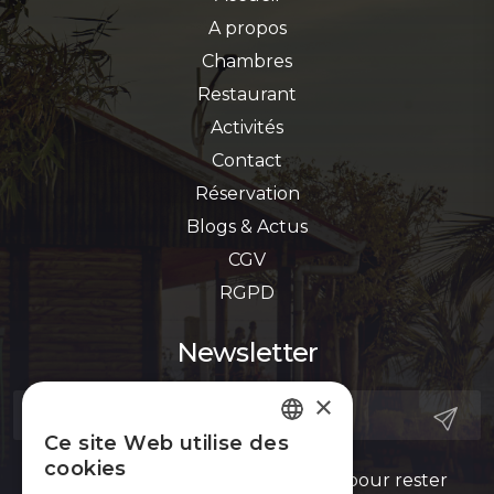
A propos
Chambres
Restaurant
Activités
Contact
Réservation
Blogs & Actus
CGV
RGPD
Newsletter
×
Ce site Web utilise des
FRENCH
cookies
Inscrivez-vous à notre newsletter pour rester
ENGLISH