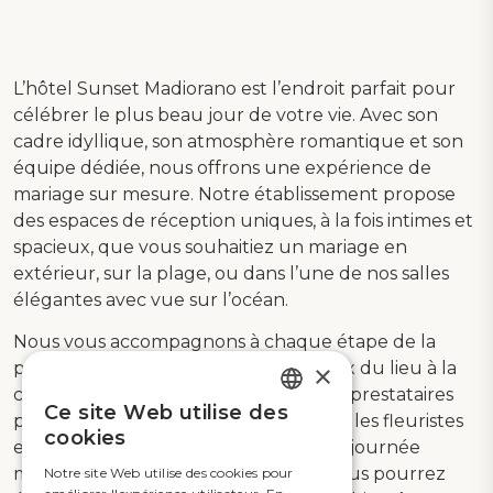
L’hôtel Sunset Madiorano est l’endroit parfait pour
célébrer le plus beau jour de votre vie. Avec son
cadre idyllique, son atmosphère romantique et son
équipe dédiée, nous offrons une expérience de
mariage sur mesure. Notre établissement propose
des espaces de réception uniques, à la fois intimes et
spacieux, que vous souhaitiez un mariage en
extérieur, sur la plage, ou dans l’une de nos salles
élégantes avec vue sur l’océan.
Nous vous accompagnons à chaque étape de la
préparation de votre mariage, du choix du lieu à la
×
création d’un menu personnalisé. Nos prestataires
Ce site Web utilise des
partenaires, comme les photographes, les fleuristes
FRENCH
cookies
et les musiciens, vous garantiront une journée
ENGLISH
magique, parfaitement orchestrée. Vous pourrez
Notre site Web utilise des cookies pour