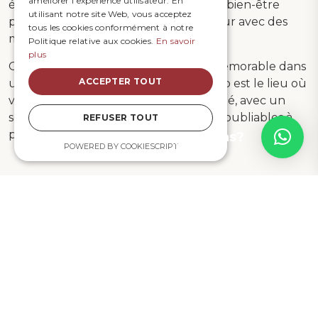
améliorer l'expérience utilisateur. En
également profiter de nos services de bien-être
utilisant notre site Web, vous acceptez
pour vous détendre avant le grand jour avec des
tous les cookies conformément à notre
massages et des soins de beauté.
Politique relative aux cookies.
En savoir
plus
Offrez à vos invités une expérience mémorable dans
ACCEPTER TOUT
un cadre de rêve. Le Sunset Madiorano est le lieu où
vos rêves de mariage deviennent réalité, avec un
service impeccable et des moments inoubliables à
REFUSER TOUT
partager avec vos proches.
Des questions?
POWERED BY COOKIESCRIPT
Réservations
Madiorano, 601 Tuléar, Madagascar