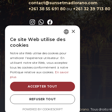
contact@sunsetmadiorano.com
+261 38 55 691 80‬‬
ou
+261 32 39 713 80‬
×
Ce site Web utilise des
FRENCH
cookies
ENGLISH
Notre site Web utilise des cookies pour
améliorer l'expérience utilisateur. En
utilisant notre site Web, vous acceptez
tous les cookies conformément à notre
Politique relative aux cookies.
En savoir
plus
ACCEPTER TOUT
REFUSER TOUT
Copyright © 2026 -
Sunset Madiorano
. Tous droits r
POWERED BY COOKIESCRIPT