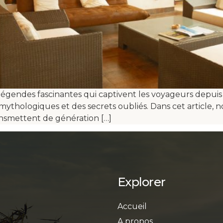
légendes fascinantes qui captivent les voyageurs depuis de
 mythologiques et des secrets oubliés. Dans cet article, n
ransmettent de génération […]
Explorer
Accueil
A propos