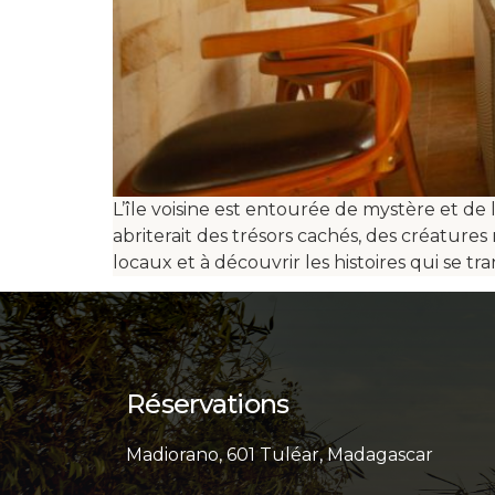
L’île voisine est entourée de mystère et de 
abriterait des trésors cachés, des créatures
locaux et à découvrir les histoires qui se t
Réservations
Madiorano, 601 Tuléar, Madagascar