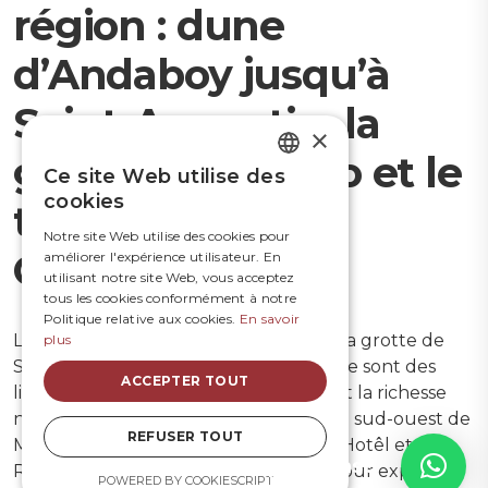
région : dune
d’Andaboy jusqu’à
Saint-Augustin, la
×
grotte Sarodrano et le
Ce site Web utilise des
FRENCH
cookies
tropique du
ENGLISH
Notre site Web utilise des cookies pour
Capricorne
améliorer l'expérience utilisateur. En
utilisant notre site Web, vous acceptez
tous les cookies conformément à notre
Politique relative aux cookies.
En savoir
Les dunes d’Andaboy, Saint Augustin, la grotte de
plus
Sarodrano et le tropique du Capricorne sont des
ACCEPTER TOUT
lieux emblématiques qui représentent la richesse
naturelle et culturelle de la région du sud-ouest de
REFUSER TOUT
Madagascar. Avec Sunset Madiorano- Hotêl et
Des questions?
Restaurant, nous vous embarquons pour explorer
POWERED BY COOKIESCRIPT